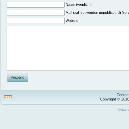
Naam (verplicht)
Mail (zal niet worden gepubliceerd) (ver
Website
Contac
Copyright © 201
Ontwor