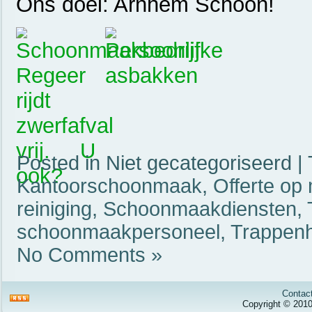
Ons doel: Arnhem Schoon!
Posted in Niet gecategoriseerd |
Kantoorschoonmaak
,
Offerte op
reiniging
,
Schoonmaakdiensten
,
schoonmaakpersoneel
,
Trappenh
No Comments »
Contac
Copyright © 201